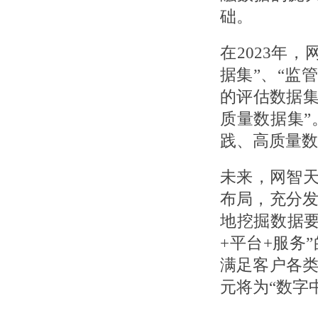
础。
在2023年
据集”、“监
的评估数据集
质量数据集
践、高质量数
未来，网智天
布局，充分发
地挖掘数据
+平台+服务
满足客户各
元将为“数字