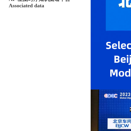
Associated data