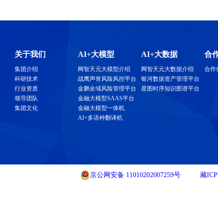
关于我们
AI+大模型
AI+大数据
合
集团介绍
网智天元大模型介绍
网智天元大数据介绍
合作
科研技术
战鹰声誉风险风控平台
银河数据资产管理平台
行业资质
金鹏全域风险管理平台
星图时序知识图谱平台
领导团队
金融大模型SAAS平台
集团文化
金融大模型一体机
AI+多语种翻译机
京公网安备 11010202007259号
藏ICP