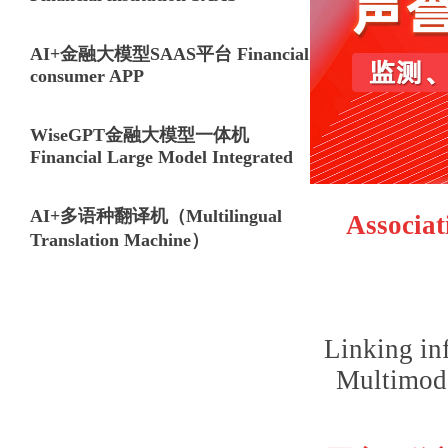
AI+金融大模型SAAS平台 Financial
consumer APP
WiseGPT金融大模型一体机
Financial Large Model Integrated
AI+多语种翻译机（Multilingual
Associa
Translation Machine）
Linking in
Multimoda