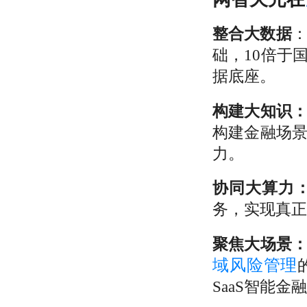
整合大数据
：
础，10倍于
据底座。
构建大知识
构建金融场
力。
协同大算力
务，实现真正
聚焦大场景
域风险管理
SaaS智能