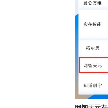
网智天元
在