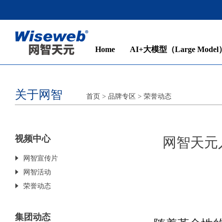
Home
AI+大模型（Large Model
关于网智
首页
> 品牌专区
>
荣誉动态
视频中心
网智天元
网智宣传片
网智活动
荣誉动态
集团动态