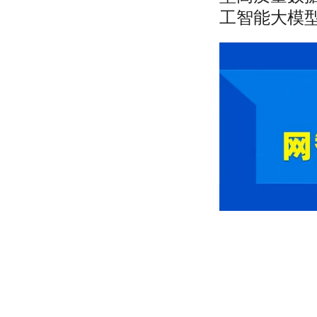
工智能大模