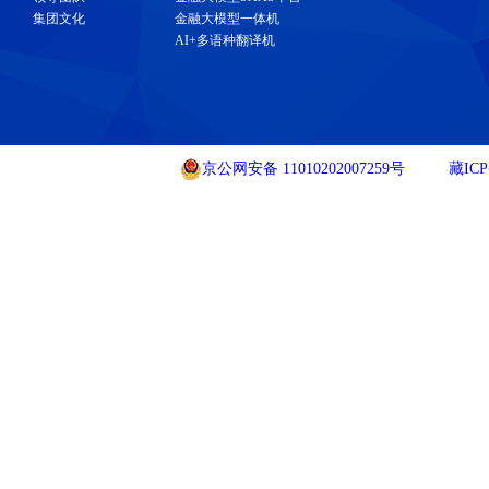
集团文化
金融大模型一体机
AI+多语种翻译机
京公网安备 11010202007259号
藏ICP